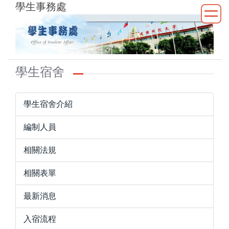
學生事務處
跳
到
主
要
內
容
學生宿舍
區
學生宿舍介紹
編制人員
相關法規
相關表單
最新消息
入宿流程