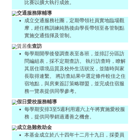
比賽以擴大執行成效。
交通服務隊輔導
成立交通服務社團，定期帶領社員實地臨場觀
摩，經任務訓練純熟後由學長帶領至各管制點
實施交通指揮及管制。
賃居
生查訪
每學期開學後發調查表至各班，並排訂分區訪
問編組表，採不定期查訪。 執行訪查時，瞭解
其居住環境品質及校外生活狀況，並隨時與家
長取得連繫。 將訪查結果中選定條件較佳之住
宿地點，與房東簽訂策略聯盟，並完成住宿服
務一覽表提供同學參考。
假日愛校服務輔導
每學期安排3至5週利用週六上午將實施愛校服
務，提供同學銷過遷善之機會。
成立急難救助金
本基金成立於八十四年十二月十九日，採委員