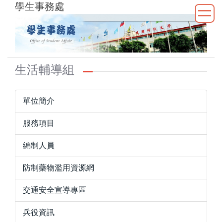
學生事務處
跳
到
主
要
內
容
生活輔導組
區
單位簡介
服務項目
編制人員
防制藥物濫用資源網
交通安全宣導專區
兵役資訊