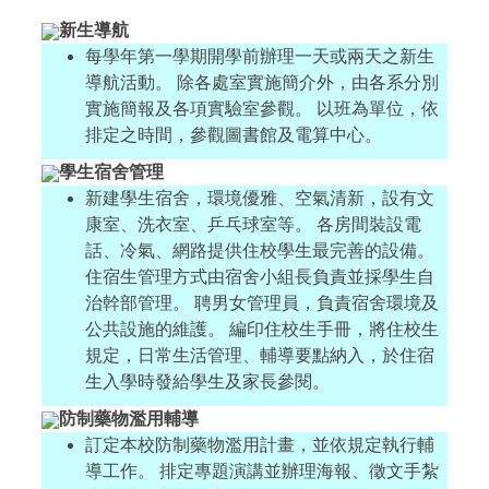
新生導航
每學年第一學期開學前辦理一天或兩天之新生
導航活動。 除各處室實施簡介外，由各系分別
實施簡報及各項實驗室參觀。 以班為單位，依
排定之時間，參觀圖書館及電算中心。
學生宿舍管理
新建學生宿舍，環境優雅、空氣清新，設有文
康室、洗衣室、乒乓球室等。 各房間裝設電
話、冷氣、網路提供住校學生最完善的設備。
住宿生管理方式由宿舍小組長負責並採學生自
治幹部管理。 聘男女管理員，負責宿舍環境及
公共設施的維護。 編印住校生手冊，將住校生
規定，日常生活管理、輔導要點納入，於住宿
生入學時發給學生及家長參閱。
防制藥物濫用輔導
訂定本校防制藥物濫用計畫，並依規定執行輔
導工作。 排定專題演講並辦理海報、徵文手紮