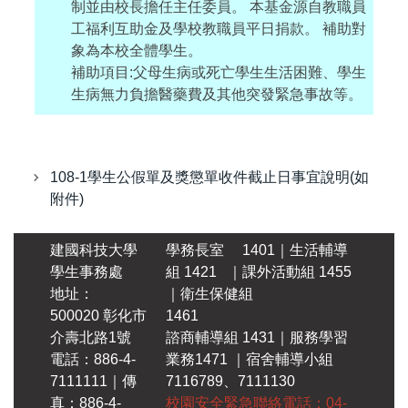
制並由校長擔任主任委員。 本基金源自教職員
工福利互助金及學校教職員平日捐款。 補助對
象為本校全體學生。
補助項目:父母生病或死亡學生生活困難、學生
生病無力負擔醫藥費及其他突發緊急事故等。
108-1學生公假單及獎懲單收件截止日事宜說明(如
附件)
建國科技大學
學務長室 1401｜生活輔導
學生事務處
組 1421
｜
課外活動組 1455
地址：
｜衛生保健組
500020 彰化市
1461
介壽北路1號
諮商輔導組 1431｜服務學習
電話：886-4-
業務1
471 ｜宿舍輔導小組
7111111｜傳
7116789、7111130
真：886-4-
校園安全緊急聯絡電話：04-