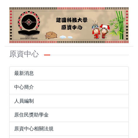
跳
到
主
要
內
容
區
原資中心
最新消息
中心簡介
人員編制
原住民獎助學金
原資中心相關法規