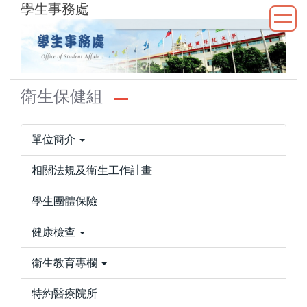
學生事務處
跳
到
主
要
內
容
衛生保健組
區
單位簡介
相關法規及衛生工作計畫
學生團體保險
健康檢查
衛生教育專欄
特約醫療院所